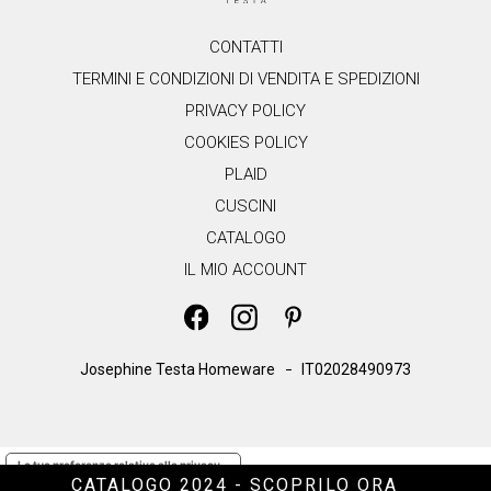
.
CONTATTI
TERMINI E CONDIZIONI DI VENDITA E SPEDIZIONI
PRIVACY POLICY
COOKIES POLICY
PLAID
CUSCINI
CATALOGO
IL MIO ACCOUNT
Josephine Testa Homeware
IT02028490973
Le tue preferenze relative alla privacy
CATALOGO 2024 - SCOPRILO ORA
Informativa sulla raccolta