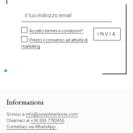
Accetto termini e condizioni*
INVIA
Presto il consenso ad attività di
marketing
S
i
p
r
e
g
Informazioni
a
d
Scrivici a
info@josephinetesta.com
i
Chiamaci al
+39 333 7782455
l
Contattaci via WhatsApp.
a