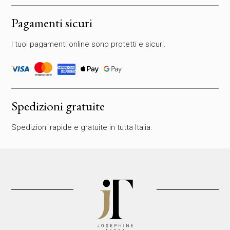
s
c
Pagamenti sicuri
i
a
I tuoi pagamenti online sono protetti e sicuri.
r
e
v
u
o
t
Spedizioni gratuite
o
q
Spedizioni rapide e gratuite in tutta Italia.
u
e
s
t
o
c
a
m
p
o