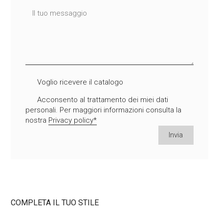
Voglio ricevere il catalogo
Acconsento al trattamento dei miei dati
personali. Per maggiori informazioni consulta la
nostra
Privacy policy*
S
Invia
i
p
ABOUT
r
e
g
PLAID
a
COMPLETA IL TUO STILE
d
i
CUSCINI