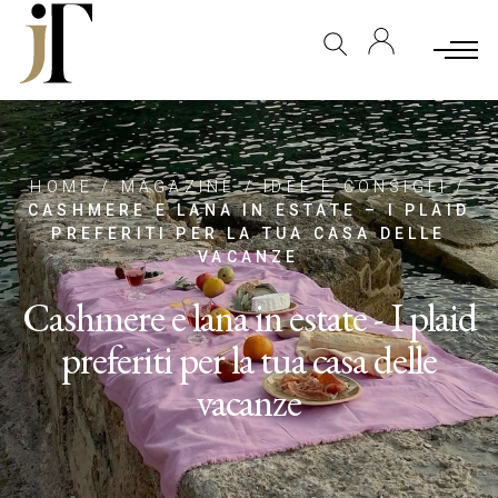
HOME
/
MAGAZINE
/
IDEE E CONSIGLI
/
CASHMERE E LANA IN ESTATE – I PLAID
PREFERITI PER LA TUA CASA DELLE
VACANZE
Cashmere e lana in estate - I plaid
preferiti per la tua casa delle
vacanze