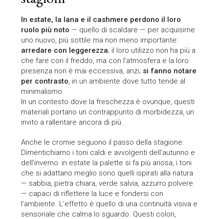
In estate, la lana e il cashmere perdono il loro
ruolo più noto
— quello di scaldare — per acquisirne
uno nuovo, più sottile ma non meno importante:
arredare con leggerezza
; il loro utilizzo non ha più a
che fare con il freddo, ma con l’atmosfera e la loro
presenza non è mai eccessiva, anzi;
si fanno notare
per contrasto
, in un ambiente dove tutto tende al
minimalismo.
In un contesto dove la freschezza è ovunque, questi
materiali portano un contrappunto di morbidezza, un
invito a rallentare ancora di più.
Anche le cromie seguono il passo della stagione.
Dimentichiamo i toni caldi e avvolgenti dell’autunno e
dell’inverno: in estate la palette si fa più ariosa, i toni
che si adattano meglio sono quelli ispirati alla natura
— sabbia, pietra chiara, verde salvia, azzurro polvere
— capaci di riflettere la luce e fondersi con
l’ambiente. L’effetto è quello di una continuità visiva e
sensoriale che calma lo sguardo. Questi colori,