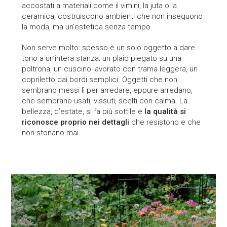
accostati a materiali come il vimini, la juta o la
ceramica, costruiscono ambienti che non inseguono
la moda, ma un’estetica senza tempo.
Non serve molto: spesso è un solo oggetto a dare
tono a un’intera stanza; un plaid piegato su una
poltrona, un cuscino lavorato con trama leggera, un
copriletto dai bordi semplici. Oggetti che non
sembrano messi lì per arredare, eppure arredano,
ABOUT
che sembrano usati, vissuti, scelti con calma. La
bellezza, d’estate, si fa più sottile e
la qualità si
riconosce proprio nei dettagli
che resistono e che
PLAID
non stonano mai.
CUSCINI
CATALOGO
MAGAZINE