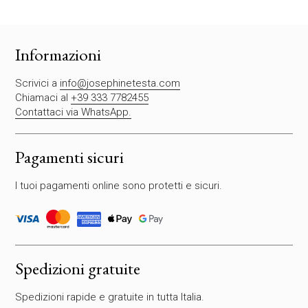
r
e
g
Informazioni
a
d
Scrivici a
info@josephinetesta.com
i
Chiamaci al
+39 333 7782455
l
Contattaci via WhatsApp.
a
s
c
Pagamenti sicuri
i
a
I tuoi pagamenti online sono protetti e sicuri.
r
e
v
u
o
t
Spedizioni gratuite
o
q
Spedizioni rapide e gratuite in tutta Italia.
u