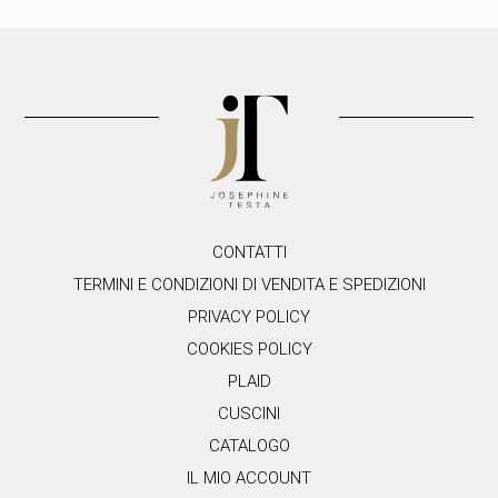
e
s
t
o
c
a
m
p
o
.
CONTATTI
TERMINI E CONDIZIONI DI VENDITA E SPEDIZIONI
PRIVACY POLICY
COOKIES POLICY
PLAID
CUSCINI
CATALOGO
IL MIO ACCOUNT