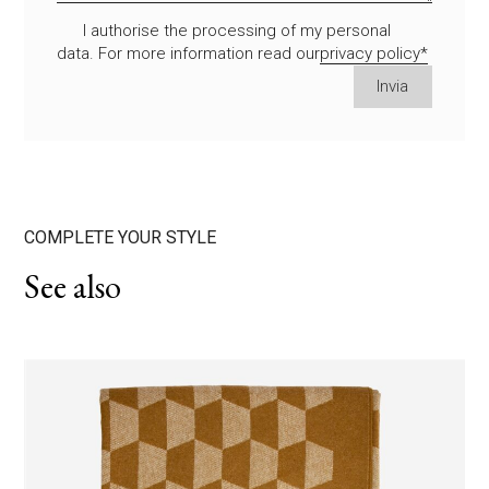
I authorise the processing of my personal
data. For more information read our
privacy policy*
S
Invia
i
p
r
e
g
a
COMPLETE YOUR STYLE
d
ABOUT
i
See also
l
a
THROWS
s
c
CUSHIONS
i
a
r
CATALOGUE
e
v