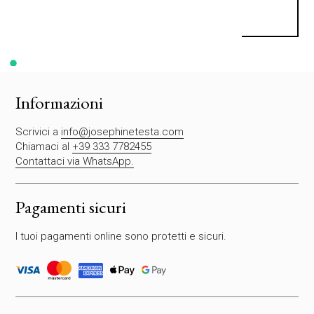
S
i
p
r
e
g
Informazioni
a
d
Scrivici a
info@josephinetesta.com
i
Chiamaci al
+39 333 7782455
l
Contattaci via WhatsApp.
a
s
c
Pagamenti sicuri
i
a
I tuoi pagamenti online sono protetti e sicuri.
r
e
v
u
o
t