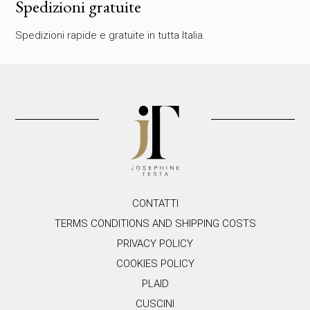
Spedizioni gratuite
o
q
Spedizioni rapide e gratuite in tutta Italia.
u
e
s
t
o
c
a
m
p
o
.
CONTATTI
TERMS CONDITIONS AND SHIPPING COSTS
PRIVACY POLICY
COOKIES POLICY
PLAID
CUSCINI