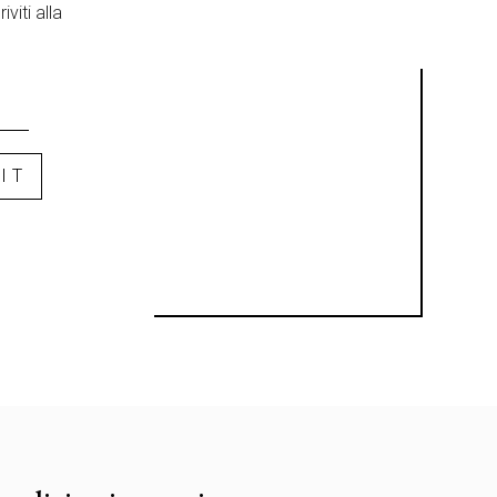
viti alla
IT