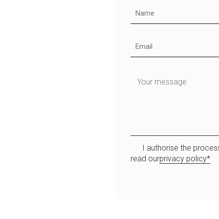
I authorise the proces
read our
privacy policy*
S
i
p
r
e