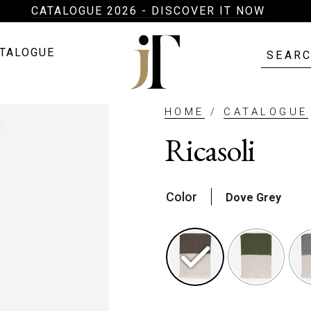
CATALOGUE 2026 - DISCOVER IT NOW
Search
TALOGUE
for:
HOME
/
CATALOGUE
About
Ricasoli
Throws
Color
Dove Grey
Cushions
Catalogue
Magazine