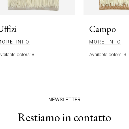
s
t
o
c
Uffizi
Campo
a
m
p
MORE INFO
MORE INFO
o
.
vailable colors: 8
Available colors: 8
NEWSLETTER
Restiamo in contatto