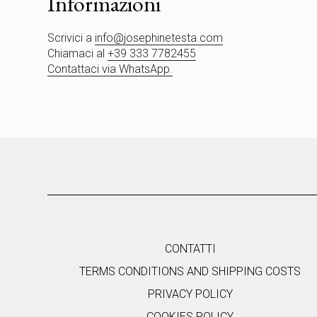
Informazioni
a
s
Scrivici a
info@josephinetesta.com
c
Chiamaci al
+39 333 7782455
i
Contattaci via WhatsApp.
a
r
e
v
u
o
t
o
q
u
e
s
CONTATTI
t
TERMS CONDITIONS AND SHIPPING COSTS
o
c
PRIVACY POLICY
a
COOKIES POLICY