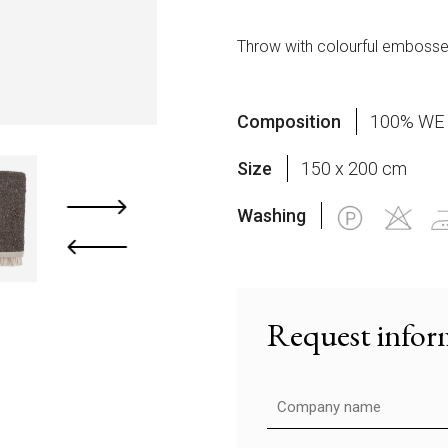
Throw with colourful embossed
Composition
100% WE
Size
150 x 200 cm
Washing
Request infor