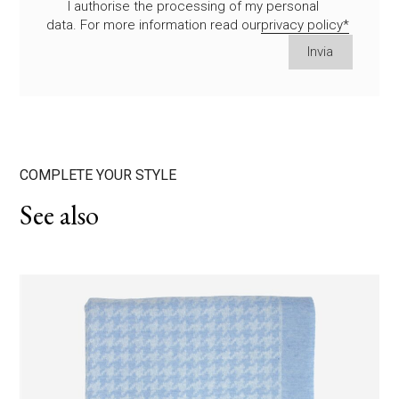
I authorise the processing of my personal
data. For more information read our
privacy policy*
S
Invia
i
p
r
e
g
a
COMPLETE YOUR STYLE
d
i
ABOUT
See also
l
a
THROWS
s
c
i
CUSHIONS
a
r
CATALOGUE
e
v
u
MAGAZINE