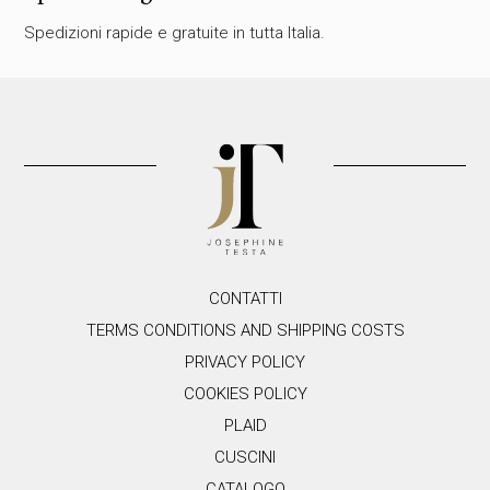
q
Spedizioni rapide e gratuite in tutta Italia.
u
e
s
t
o
c
a
m
p
o
.
CONTATTI
TERMS CONDITIONS AND SHIPPING COSTS
PRIVACY POLICY
COOKIES POLICY
PLAID
CUSCINI
CATALOGO