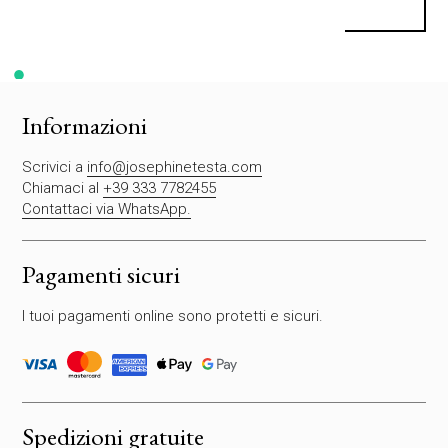
S
i
p
r
e
g
Informazioni
a
d
Scrivici a
info@josephinetesta.com
i
Chiamaci al
+39 333 7782455
l
Contattaci via WhatsApp.
a
s
c
Pagamenti sicuri
i
a
I tuoi pagamenti online sono protetti e sicuri.
r
e
v
u
o
t
Spedizioni gratuite
o